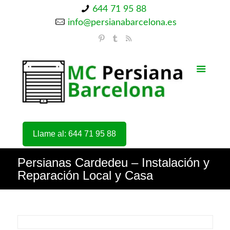
644 71 95 88
info@persianabarcelona.es
Llame al: 644 71 95 88
Persianas Cardedeu – Instalación y
Reparación Local y Casa