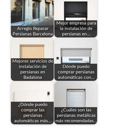
Mejor empresa para
Arreglo Reparar
la instalación de
Persianas Barcelona
persianas en…
Mejores servicios de
instalación de
Dónde puedo
persianas en
comprar persianas
Badalona
automáticas con…
¿Dónde puedo
comprar las
¿Cuáles son las
persianas
persianas metálicas
automáticas más…
más recomendadas…