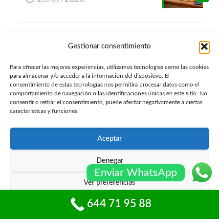
Categorías
Gestionar consentimiento
Cerraduras Persianas
Para ofrecer las mejores experiencias, utilizamos tecnologías como las cookies
para almacenar y/o acceder a la información del dispositivo. El
consentimiento de estas tecnologías nos permitirá procesar datos como el
Cerrajeria
comportamiento de navegación o las identificaciones únicas en este sitio. No
consentir o retirar el consentimiento, puede afectar negativamente a ciertas
Instalación Persianas
características y funciones.
Motorización Persianas
Aceptar
Persianas
Denegar
Persianas Automaticas
Enviar WhatsApp
Ver preferencias
Persianas de Casa
644 71 95 88
Persianas de Local
Política de cookies
Política de privacidad