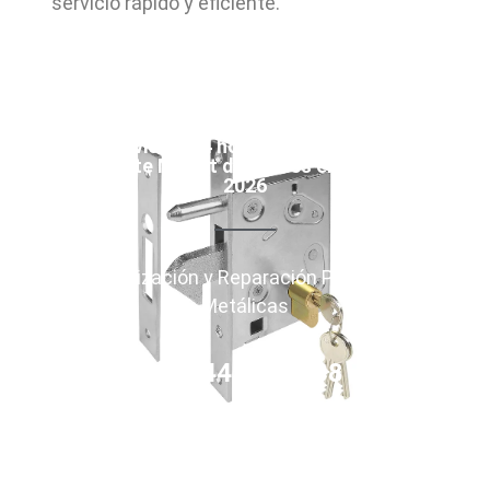
servicio rápido y eficiente.
Servicios 24 horas urgente y no
urgente Mollet del Valles en August
2026
Motorización y Reparación Persianas
Metálicas
644 71 95 88