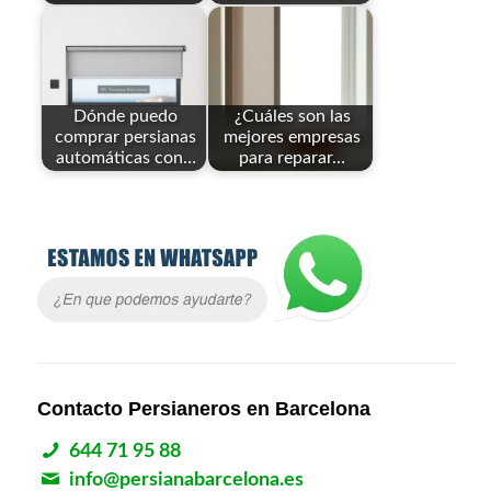
Dónde puedo
¿Cuáles son las
comprar persianas
mejores empresas
automáticas con…
para reparar…
Contacto Persianeros en Barcelona
644 71 95 88
info@persianabarcelona.es