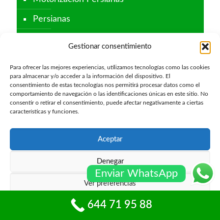
Persianas
Persianas Automaticas
Gestionar consentimiento
Persianas de Casa
Para ofrecer las mejores experiencias, utilizamos tecnologías como las cookies
para almacenar y/o acceder a la información del dispositivo. El
Persianas de Local
consentimiento de estas tecnologías nos permitirá procesar datos como el
comportamiento de navegación o las identificaciones únicas en este sitio. No
Persianas de Seguridad
consentir o retirar el consentimiento, puede afectar negativamente a ciertas
características y funciones.
Persianas Metálicas
Puertas
Aceptar
Puertas Automaticas
Denegar
Enviar WhatsApp
Puertas de Garaje
Ver preferencias
Reparación Persianas
644 71 95 88
Política de cookies
Política de privacidad
Reparación Puertas de Garaje