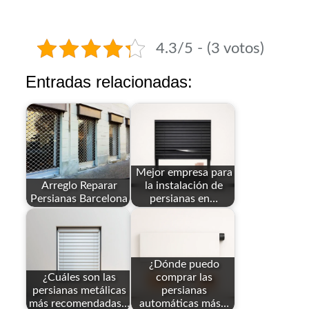
4.3/5 - (3 votos)
Entradas relacionadas:
Mejor empresa para
Arreglo Reparar
la instalación de
Persianas Barcelona
persianas en…
¿Dónde puedo
¿Cuáles son las
comprar las
persianas metálicas
persianas
más recomendadas…
automáticas más…