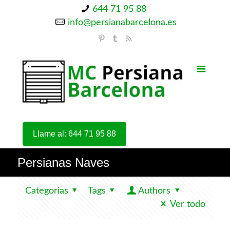
644 71 95 88
info@persianabarcelona.es
Llame al: 644 71 95 88
Persianas Naves
Categorias
Tags
Authors
Ver todo